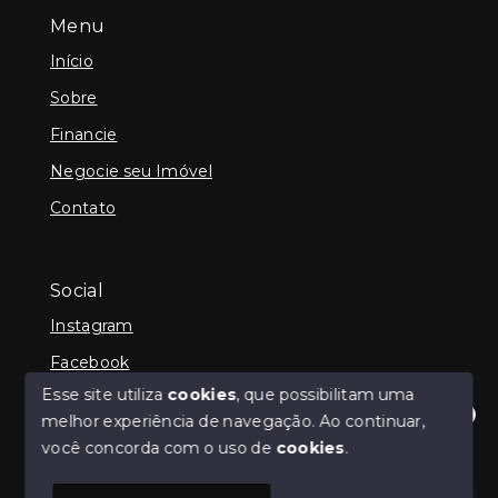
Menu
Início
Sobre
Financie
Negocie seu Imóvel
Contato
Social
Instagram
Facebook
Esse site utiliza
cookies
, que possibilitam uma
melhor experiência de navegação.
Ao continuar,
Olá! Estamos disponíveis para te ajudar.
você concorda com o uso de
cookies
.
© Copyright 2026 - iCampos Imóveis - Todos os
direitos reservados