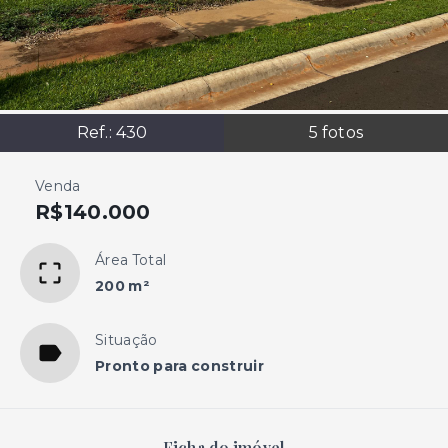
Ref.:
430
5
fotos
Venda
R$140.000
Área Total
200 m²
Situação
Pronto para construir
Ficha do imóvel