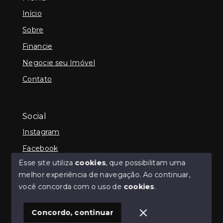
Início
Sobre
Financie
Negocie seu Imóvel
Contato
Social
Instagram
Facebook
Esse site utiliza
cookies
, que possibilitam uma
melhor experiência de navegação.
Ao continuar,
você concorda com o uso de
cookies
.
© Copyright 2026 - iCampos Imóveis - Todos os
direitos reservados
Concordo, continuar
SITE PARA IMOBILIARIA