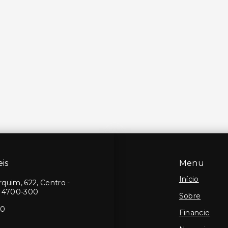
is
Menu
Início
quim, 622, Centro -
14700-300
Sobre
10
Financie