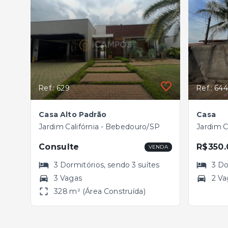
Ref.: 629
Ref.: 644
Casa Alto Padrão
Casa
Jardim Califórnia - Bebedouro/SP
Jardim C
Consulte
R$350.
VENDA
3
Dormitórios
, sendo
3
suítes
3
Do
3 Vagas
2 Va
328 m² (Área Construída)