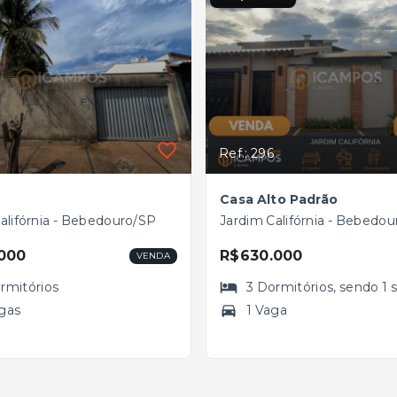
Ref.: 296
Casa Alto Padrão
alifórnia - Bebedouro/SP
Jardim Califórnia - Bebedo
000
R$630.000
VENDA
rmitórios
3
Dormitórios
, sendo
1
gas
1 Vaga