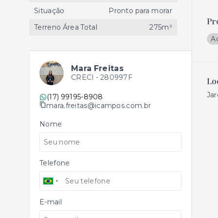
Situação
Pronto para morar
Pr
Terreno Área Total
275m²
A
Mara Freitas
CRECI -
280997F
Lo
Jar
(17) 99195-8908
mara.freitas@icampos.com.br
Nome
Telefone
E-mail