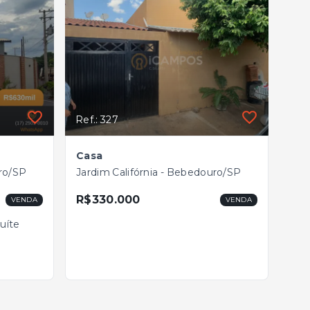
Ref.: 327
Casa
uro/SP
Jardim Califórnia - Bebedouro/SP
R$330.000
VENDA
VENDA
suíte