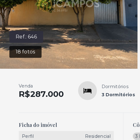
Ref.:
646
18
fotos
Venda
Dormitórios
R$287.000
3 Dormitórios
Ficha do imóvel
Cô
Perfil
Residencial
3