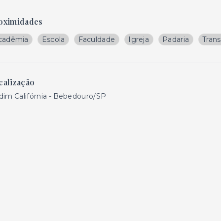
oximidades
cadêmia
Escola
Faculdade
Igreja
Padaria
Trans
calização
dim Califórnia - Bebedouro/SP