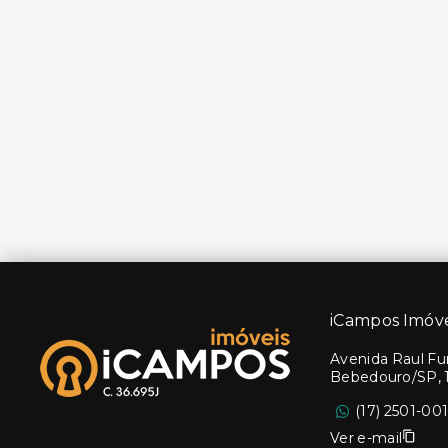
iCampos Imóve
Avenida Raul Fur
Bebedouro/SP, 
(17) 2501-00
Ver e-mail