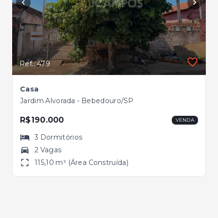
Ref.: 479
Casa
Jardim Alvorada - Bebedouro/SP
R$190.000
VENDA
3
Dormitórios
2 Vagas
115,10 m² (Área Construída)