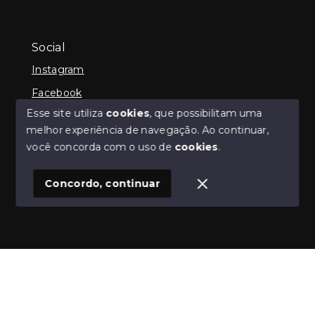
Social
Instagram
Facebook
Esse site utiliza
cookies
, que possibilitam uma
melhor experiência de navegação.
Ao continuar,
você concorda com o uso de
cookies
.
© Copyright 2026 - iCampos Imóveis - Todos os
direitos reservados
Concordo, continuar
SITE PARA IMOBILIARIA
Início
Histórico
Favoritos