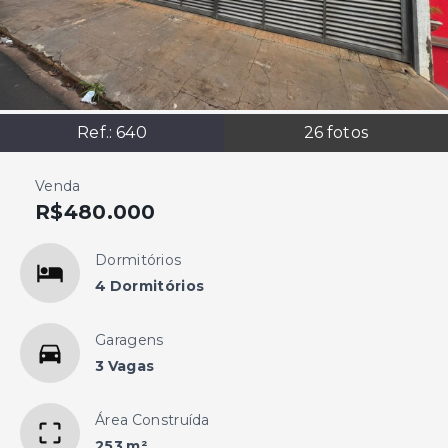
Ref.:
640
26
fotos
Venda
R$480.000
Dormitórios
4 Dormitórios
Garagens
3 Vagas
Área Construída
253 m²