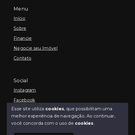
Menu
Início
Sobre
Financie
Negocie seu Imóvel
Contato
Social
Instagram
Facebook
Esse site utiliza
cookies
, que possibilitam uma
melhor experiência de navegação.
Ao continuar,
você concorda com o uso de
cookies
.
© Copyright 2026 - iCampos Imóveis - Todos os
direitos reservados