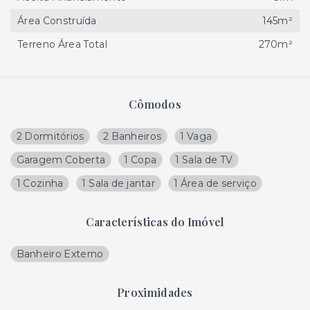
Área Construída
145m²
Terreno Área Total
270m²
Cômodos
2 Dormitórios
2 Banheiros
1 Vaga
Garagem Coberta
1 Copa
1 Sala de TV
1 Cozinha
1 Sala de jantar
1 Área de serviço
Características do Imóvel
Banheiro Externo
Proximidades