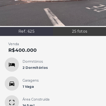
Ref.:
625
25
fotos
Venda
R$400.000
Dormitórios
2 Dormitórios
Garagens
1 Vaga
Área Construída
145 m²