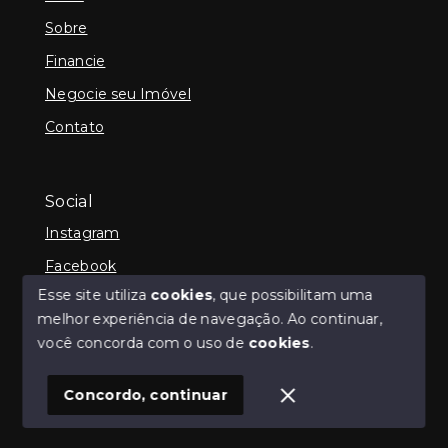
Sobre
Financie
Negocie seu Imóvel
Contato
Social
Instagram
Facebook
Esse site utiliza
cookies
, que possibilitam uma
melhor experiência de navegação.
Ao continuar,
você concorda com o uso de
cookies
.
© Copyright 2026 - iCampos Imóveis - Todos os
direitos reservados
Concordo, continuar
SITE PARA IMOBILIARIA