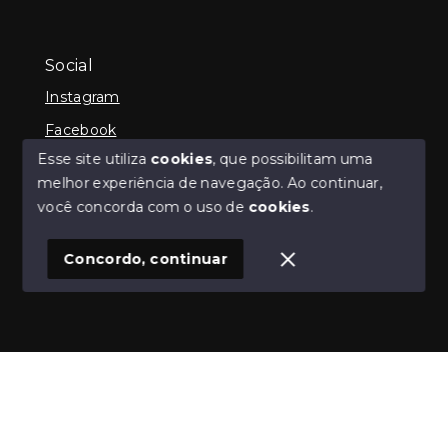
Social
Instagram
Facebook
Esse site utiliza
cookies
, que possibilitam uma
melhor experiência de navegação.
Ao continuar,
você concorda com o uso de
cookies
.
© Copyright 2026 - iCampos Imóveis - Todos os
direitos reservados
Concordo, continuar
SITE PARA IMOBILIARIA
Início
Histórico
Favoritos