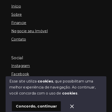
Início
Sobre
Financie
Negocie seu Imóvel
Contato
Social
Instagram
Facebook
Esse site utiliza
cookies
, que possibilitam uma
melhor experiência de navegação.
Ao continuar,
você concorda com o uso de
cookies
.
© Copyright 2026 - iCampos Imóveis - Todos os
direitos reservados
Concordo, continuar
SITE PARA IMOBILIARIA