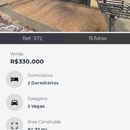
Ref.:
572
15
fotos
Venda
R$330.000
Dormitórios
2 Dormitórios
Garagens
2 Vagas
Área Construída
92,75 m²