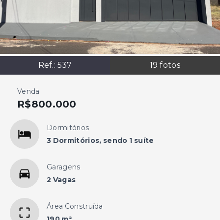
Ref.:
537
19
fotos
Venda
R$800.000
Dormitórios
3 Dormitórios, sendo 1 suíte
Garagens
2 Vagas
Área Construída
190 m²