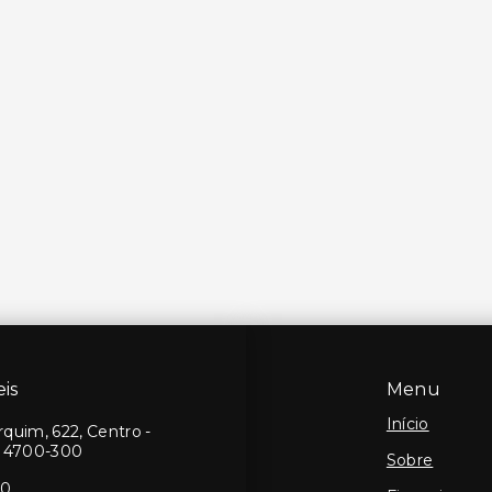
is
Menu
Início
quim, 622, Centro -
14700-300
Sobre
10