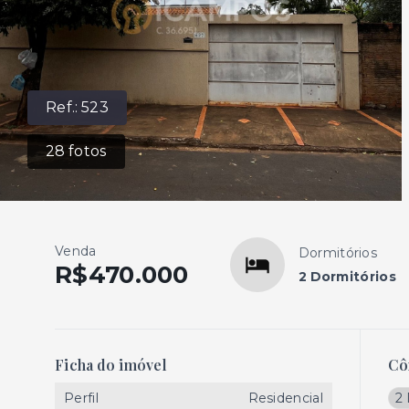
Ref.:
523
28
fotos
Venda
Dormitórios
R$470.000
2 Dormitórios
Ficha do imóvel
Cô
Perfil
Residencial
2