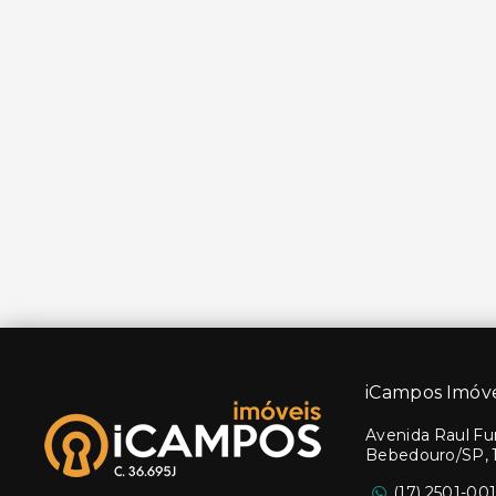
iCampos Imóve
Avenida Raul Fur
Bebedouro/SP, 
(17) 2501-00