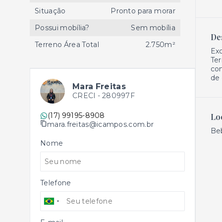
Situação
Pronto para morar
Possui mobília?
Sem mobília
De
Terreno Área Total
2.750m²
Exc
Ter
con
de
Mara Freitas
CRECI -
280997F
(17) 99195-8908
Lo
mara.freitas@icampos.com.br
Be
Nome
Telefone