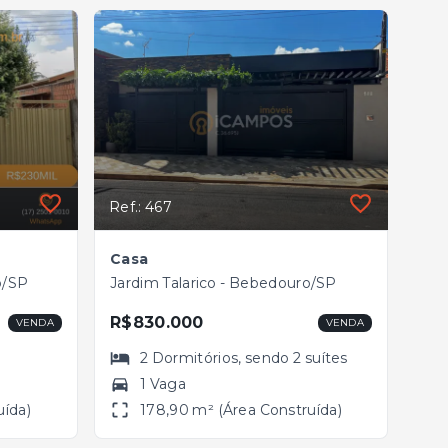
Ref.: 467
Casa
o/SP
Jardim Talarico - Bebedouro/SP
R$830.000
VENDA
VENDA
2
Dormitórios
, sendo
2
suítes
1 Vaga
uída)
178,90 m² (Área Construída)