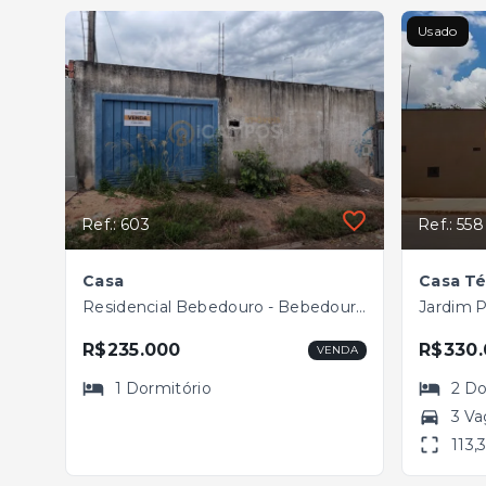
Usado
Ref.: 603
Ref.: 558
Casa
Casa Té
Residencial Bebedouro - Bebedouro/SP
Jardim P
R$235.000
R$330.
VENDA
1
Dormitório
2
Do
3 Va
113,