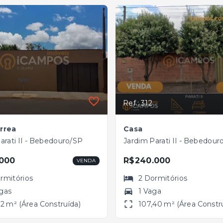
Ref.: 312
rrea
Casa
arati II - Bebedouro/SP
Jardim Parati II - Bebedour
000
R$240.000
VENDA
rmitórios
2
Dormitórios
gas
1 Vaga
32 m² (Área Construída)
107,40 m² (Área Constr