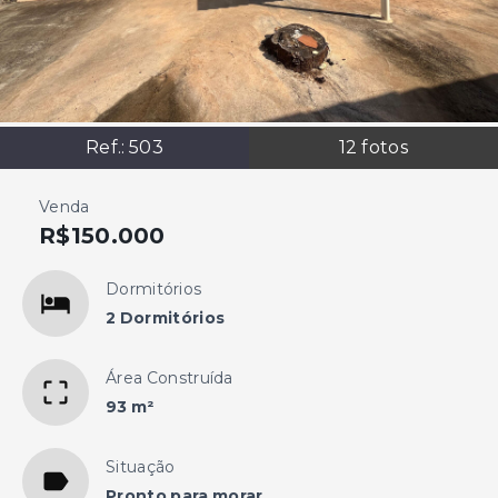
Ref.:
503
12
fotos
Venda
R$150.000
Dormitórios
2 Dormitórios
Área Construída
93 m²
Situação
Pronto para morar