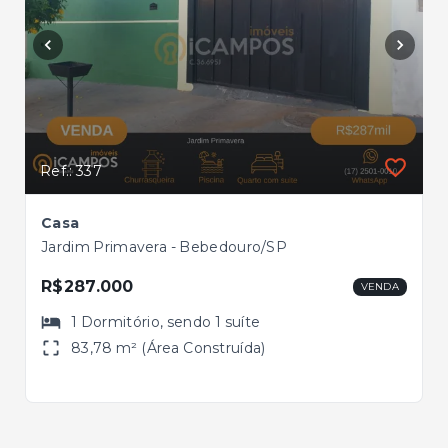
Ref.: 337
Casa
Jardim Primavera - Bebedouro/SP
R$287.000
VENDA
1
Dormitório
, sendo
1
suíte
83,78 m² (Área Construída)