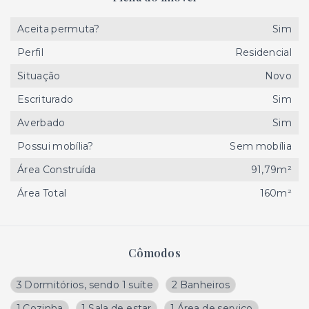
Aceita permuta?
Sim
Perfil
Residencial
Situação
Novo
Escriturado
Sim
Averbado
Sim
Possui mobília?
Sem mobília
Área Construída
91,79m²
Área Total
160m²
Cômodos
3 Dormitórios, sendo 1 suíte
2 Banheiros
1 Cozinha
1 Sala de estar
1 Área de serviço