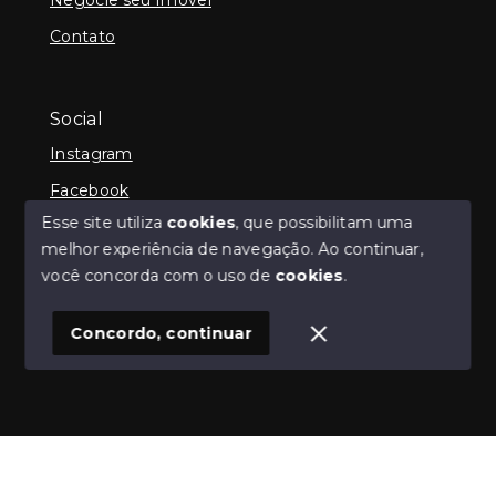
Contato
Social
Instagram
Facebook
Esse site utiliza
cookies
, que possibilitam uma
melhor experiência de navegação.
Ao continuar,
você concorda com o uso de
cookies
.
© Copyright 2026 - iCampos Imóveis - Todos os
direitos reservados
Concordo, continuar
SITE PARA IMOBILIARIA
Início
Histórico
Favoritos