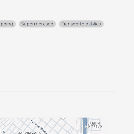
opping
Supermercado
Transporte público