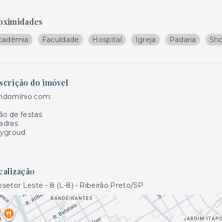
oximidades
cadêmia
Faculdade
Hospital
Igreja
Padaria
Sh
scrição do imóvel
ndomínio com:
ão de festas
adras
aygroud
calização
setor Leste - 8 (L-8) - Ribeirão Preto/SP