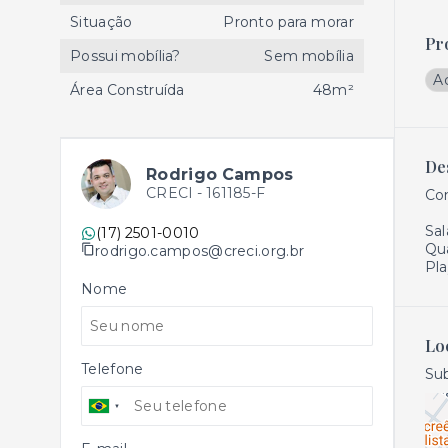
Situação
Pronto para morar
Pr
Possui mobília?
Sem mobília
A
Área Construída
48m²
De
Rodrigo Campos
CRECI -
161185-F
Co
Sal
(17) 2501-0010
Qu
rodrigo.campos@creci.org.br
Pl
Nome
Lo
Telefone
Sub