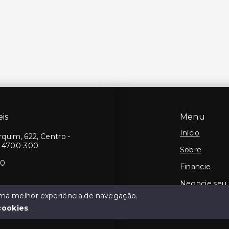
is
Menu
Início
quim, 622, Centro -
14700-300
Sobre
10
Financie
Negocie seu
 uma melhor experiência de navegação.
Contato
cookies
.