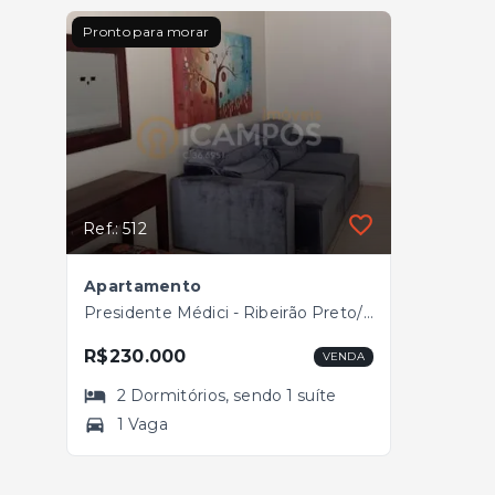
Pronto para morar
Ref.: 512
Apartamento
Presidente Médici - Ribeirão Preto/SP
R$230.000
VENDA
2
Dormitórios
, sendo
1
suíte
1 Vaga