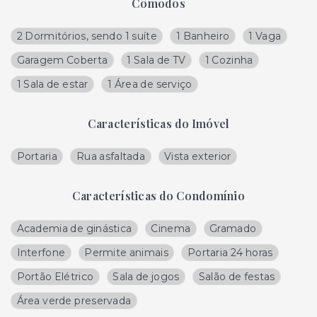
Cômodos
2 Dormitórios, sendo 1 suíte
1 Banheiro
1 Vaga
Garagem Coberta
1 Sala de TV
1 Cozinha
1 Sala de estar
1 Área de serviço
Características do Imóvel
Portaria
Rua asfaltada
Vista exterior
Características do Condomínio
Academia de ginástica
Cinema
Gramado
Interfone
Permite animais
Portaria 24 horas
Portão Elétrico
Sala de jogos
Salão de festas
Área verde preservada