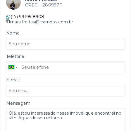
CRECI -
280997F
(17) 99195-8908
mara.freitas@icampos.com.br
Nome
Telefone
E-mail
Mensagem