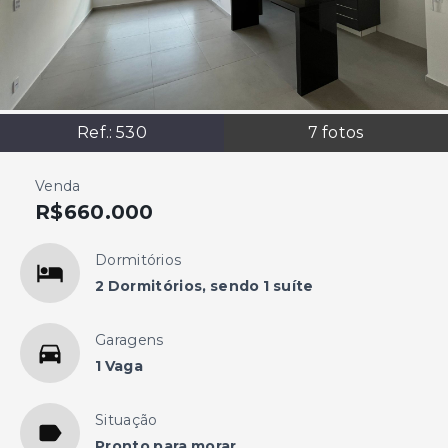
Ref.:
530
7
fotos
Venda
R$660.000
Dormitórios
2 Dormitórios, sendo 1 suíte
Garagens
1 Vaga
Situação
Pronto para morar